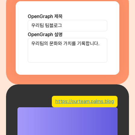
OpenGraph 제목
OpenGraph 설명
https://ourteam.palms.blog